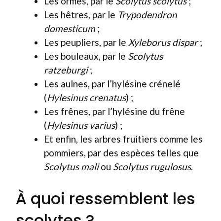
Les ormes, par le
Scolytus scolytus
;
Les hêtres, par le
Trypodendron
domesticum
;
Les peupliers, par le
Xyleborus dispar
;
Les bouleaux, par le
Scolytus
ratzeburgi
;
Les aulnes, par l’hylésine crénelé
(
Hylesinus crenatus
) ;
Les frênes, par l’hylésine du frêne
(
Hylesinus varius
) ;
Et enfin, les arbres fruitiers comme les
pommiers, par des espèces telles que
Scolytus mali
ou
Scolytus rugulosus
.
À quoi ressemblent les
scolytes ?