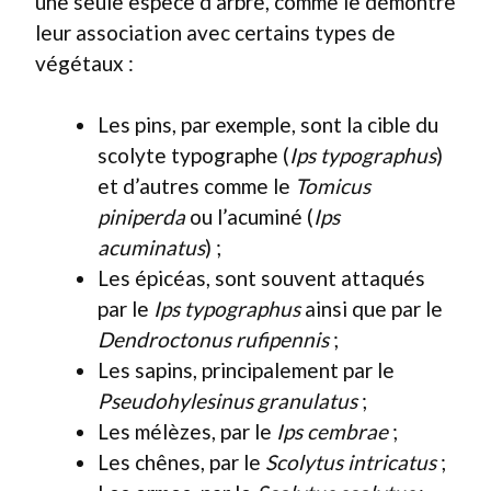
une seule espèce d’arbre, comme le démontre
leur association avec certains types de
végétaux :
Les pins, par exemple, sont la cible du
scolyte typographe (
Ips typographus
)
et d’autres comme le
Tomicus
piniperda
ou l’acuminé (
Ips
acuminatus
) ;
Les épicéas, sont souvent attaqués
par le
Ips typographus
ainsi que par le
Dendroctonus rufipennis
;
Les sapins, principalement par le
Pseudohylesinus granulatus
;
Les mélèzes, par le
Ips cembrae
;
Les chênes, par le
Scolytus intricatus
;