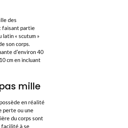
ille des
 faisant partie
u latin « scutum »
de son corps.
nante d’environ 40
 10 cm en incluant
pas mille
 possède en réalité
e perte ou une
rière du corps sont
facilité à se