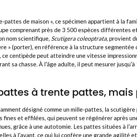
!
le-pattes de maison », ce spécimen appartient à la fam
upe comprenant près de 3 500 espèces différentes et
on nom scientifique,
Scutigera coleoptrata
, provient d
rere » (porter), en référence à la structure segmentée 
, ce centipède peut atteindre une vitesse impression
ant sa chasse. À l’âge adulte, il peut mesurer jusqu’à
pattes à trente pattes, mais 
uramment désigné comme un mille-pattes, la scutigère
s fines et effilées, qui peuvent se régénérer après un
mues, grâce à une autotomie. Les pattes situées à l’ar
lles à l’avant, ce qui lui confère une grande agilité et 