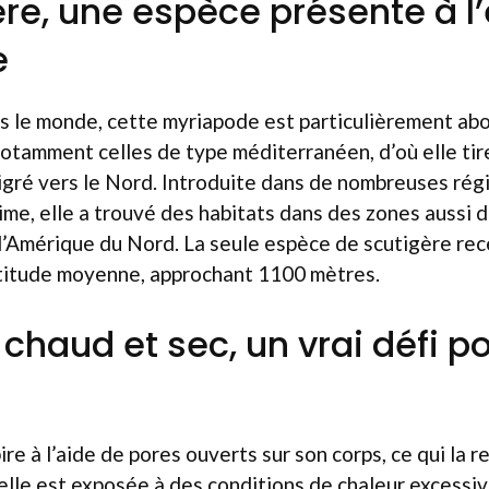
ère, une espèce présente à l’
e
s le monde, cette myriapode est particulièrement ab
otamment celles de type méditerranéen, d’où elle tire
migré vers le Nord. Introduite dans de nombreuses rég
me, elle a trouvé des habitats dans des zones aussi 
u l’Amérique du Nord. La seule espèce de scutigère re
ltitude moyenne, approchant 1100 mètres.
chaud et sec, un vrai défi po
e à l’aide de pores ouverts sur son corps, ce qui la r
elle est exposée à des conditions de chaleur excessive