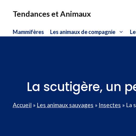
Aller
au
Tendances et Animaux
contenu
Mammifères
Les animaux de compagnie
Le
La scutigère, un p
Accueil
»
Les animaux sauvages
»
Insectes
»
La 