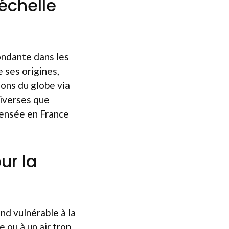
échelle
ondante dans les
 ses origines,
ions du globe via
diverses que
censée en France
ur la
end vulnérable à la
 ou à un air trop