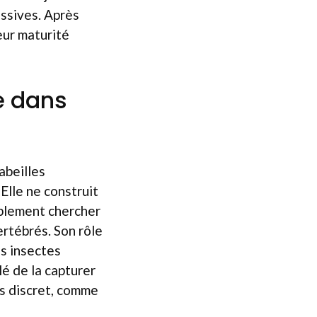
essives. Après
eur maturité
e dans
abeilles
Elle ne construit
implement chercher
ertébrés. Son rôle
es insectes
lé de la capturer
us discret, comme