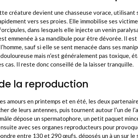
tte créature devient une chasseuse vorace, utilisant
apidement vers ses proies. Elle immobilise ses victime
orcipules, dans lesquels elle injecte un venin paralysa
est emmenée à sa mandibule pour être dévorée. Il est 
l’homme, sauf si elle se sent menacée dans ses manip
 douloureuse mais n’est généralement pas toxique, ét
s cas. Il reste donc conseillé de la laisser tranquille.
de la reproduction
des amours en printemps et en été, les deux partenai
cher de leurs antennes, puis tournent autour l’un de l
e mâle dépose un spermatophore, un petit paquet mince, 
ensuite avec ses organes reproducteurs pour provoqu
pondre entre 130 et 290 œufs, déposés un à un sur le 