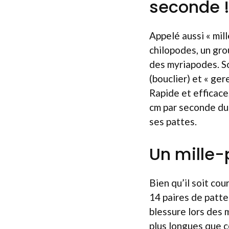
seconde 
Appelé aussi « mil
chilopodes, un gro
des myriapodes. S
(bouclier) et « ge
Rapide et efficace
cm par seconde dur
ses pattes.
Un mille-
Bien qu’il soit co
14 paires de patte
blessure lors des 
plus longues que ce