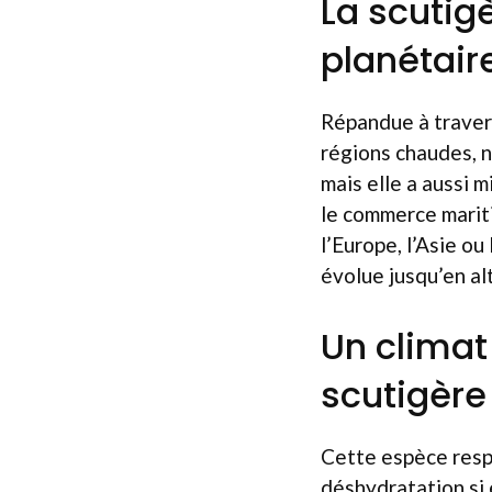
La scutig
planétair
Répandue à traver
régions chaudes, n
mais elle a aussi 
le commerce mariti
l’Europe, l’Asie o
évolue jusqu’en a
Un climat 
scutigère
Cette espèce respir
déshydratation si 