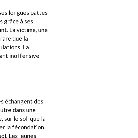
 ses longues pattes
s grâce à ses
nt. La victime, une
rare que la
ulations. La
ant inoffensive
res échangent des
’autre dans une
sur le sol, que la
er la fécondation.
sol. Les jeunes