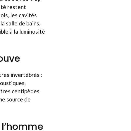
ité restent
ls, les cavités
la salle de bains,
ible à la luminosité
rouve
tres invertébrés :
moustiques,
utres centipèdes.
mme source de
ur l’homme