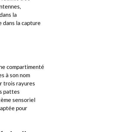
ntennes,
dans la
e dans la capture
tine compartimenté
es à son nom
r trois rayures
es pattes
tème sensoriel
daptée pour