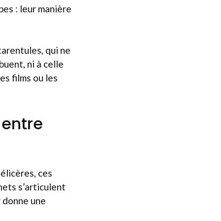
es : leur manière
arentules, qui ne
uent, ni à celle
s films ou les
 entre
élicères, ces
chets s’articulent
ur donne une