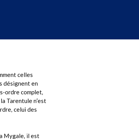
amment celles
s désignent en
us-ordre complet,
la Tarentule n’est
dre, celui des
 Mygale, il est