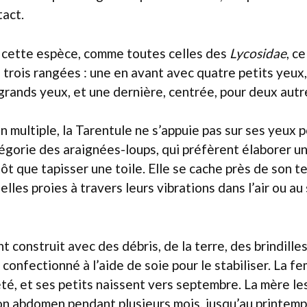
tact.
e cette espèce, comme toutes celles des
Lycosidae
, c
 trois rangées : une en avant avec quatre petits yeux
grands yeux, et une dernière, centrée, pour deux autr
 multiple, la Tarentule ne s’appuie pas sur ses yeux p
tégorie des araignées-loups, qui préfèrent élaborer 
t que tapisser une toile. Elle se cache près de son te
les proies à travers leurs vibrations dans l’air ou au s
 construit avec des débris, de la terre, des brindilles
t confectionné à l’aide de soie pour le stabiliser. La f
’été, et ses petits naissent vers septembre. La mère l
on abdomen pendant plusieurs mois, jusqu’au printem