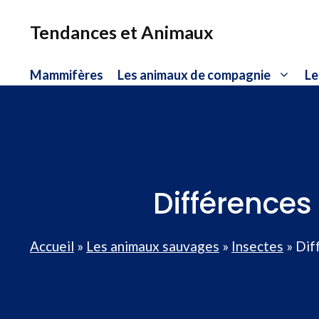
Aller
au
Tendances et Animaux
contenu
Mammifères
Les animaux de compagnie
Le
Différences
Accueil
»
Les animaux sauvages
»
Insectes
»
Dif