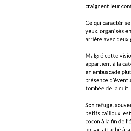
craignent leur con
Ce qui caractéris
yeux, organisés en
arrière avec deux 
Malgré cette vision
appartient à la ca
en embuscade plutô
présence d’éventuel
tombée de la nuit.
Son refuge, souvent
petits cailloux, es
cocon à la fin de l
un sac attaché à s