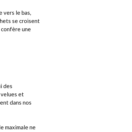
e vers le bas,
chets se croisent
r confère une
i des
 velues et
vent dans nos
lle maximale ne