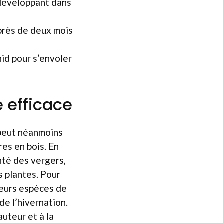
 développant dans
près de deux mois
nid pour s’envoler
e efficace
e peut néanmoins
es en bois. En
anté des vergers,
s plantes. Pour
sieurs espèces de
de l’hivernation.
auteur et à la