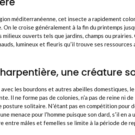
ère
égion méditerranéenne, cet insecte a rapidement colo
e. On le croise généralement à la fin du printemps jusq
 milieux ouverts tels que jardins, champs ou prairies.
uds, lumineux et fleuris qu’il trouve ses ressources 
charpentière, une créature so
 avec les bourdons et autres abeilles domestiques, l
te. Il ne forme pas de colonies, n’a pas de reine ni d
e posture solitaire. N’étant pas en compétition pour dé
une menace pour l’homme puisque son dard, s’il en a 
tre entre mâles et femelles se limite à la période de r