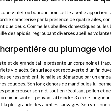
cope violet ou bourdon noir, cette abeille appartient
rdre caractérisé par la présence de quatre ailes, co
nt que deux. Comme les abeilles domestiques ou les 
mille des apidés, regroupant diverses abeilles volantes
 charpentière au plumage vio
ste et de grande taille présente un corps noir et trapu
flets violacés. Sa surface est recouverte d’un fin duve
les se ressemblent, le mâle se démarque par un anneau
nes coudées. Son long dehors de mandibules lui perme
s pour creuser son nid, tout en récoltant pollen et ne
arrure imposante— pouvant atteindre 3 cm de longueur
t la plus grande des abeilles sauvages. Son vol sonore