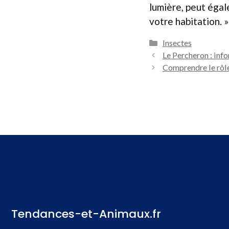
lumière, peut égal
votre habitation. »
Catégories
Insectes
Le Percheron : info
Comprendre le rôle
Tendances-et-Animaux.fr