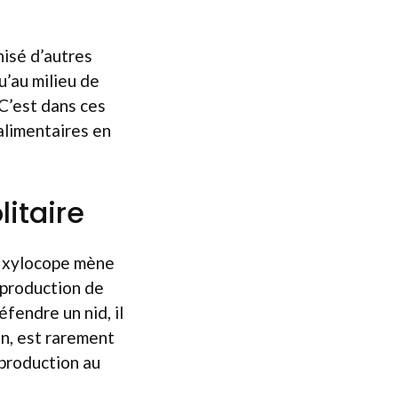
nisé d’autres
u’au milieu de
 C’est dans ces
alimentaires en
litaire
e xylocope mène
e production de
fendre un nid, il
un, est rarement
eproduction au