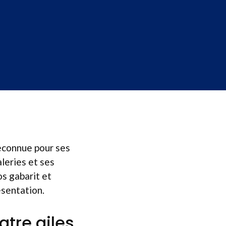
reconnue pour ses
aleries et ses
os gabarit et
résentation.
atre ailes