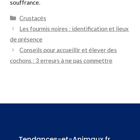
souffrance.
Catégories
Crustacés
Les fourmis noires : identification et lieux
de présence
Conseils pour accueillir et élever des
cochons : 3 erreurs à ne pas commettre
Tendances-et-Animaux.fr