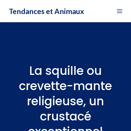
Aller
Tendances et Animaux
Me
au
contenu
La squille ou
crevette-mante
religieuse, un
crustacé