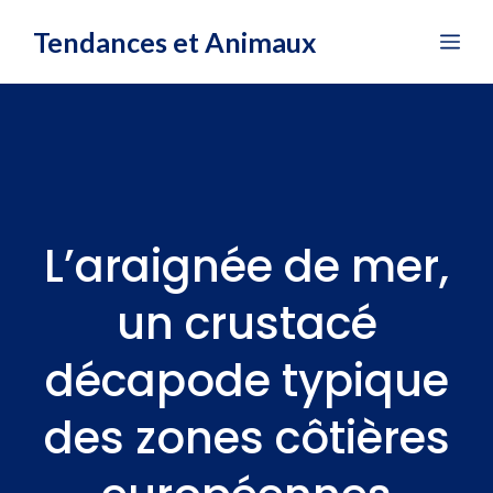
Aller
Tendances et Animaux
Me
au
contenu
L’araignée de mer,
un crustacé
décapode typique
des zones côtières