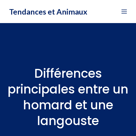
Aller
Tendances et Animaux
Me
au
contenu
Différences
principales entre un
homard et une
langouste