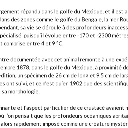
rgement répandu dans le golfe du Mexique, et il est a
dans des zones comme le golfe du Bengale, la mer Ro
pendant, sa vie se déroule à des profondeurs inaccess
écialisé, puisqu’il évolue entre -170 et -2300 mètre
 comprise entre 4 et 9 °C.
ntre documentée avec cet animal remonte à une expéd
cembre 1878, dans le golfe du Mexique, à proximité d
dition, un spécimen de 26 cm de long et 9,5 cm de lar
es ont suivi, et ce n’est qu’en 1902 que des scientifiq
e sa morphologie.
nnante et l’aspect particulier de ce crustacé avaient 
ù l’on pensait que les profondeurs océaniques abritai
st alors rapidement imposé comme une créature mystér