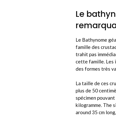
Le bathyn
remarqua
Le Bathynome géan
famille des crusta
trahit pas immédia
cette famille. Les
des formes très va
La taille de ces cr
plus de 50 centimèt
spécimen pouvant 
kilogramme. The si
around 35 cm long,