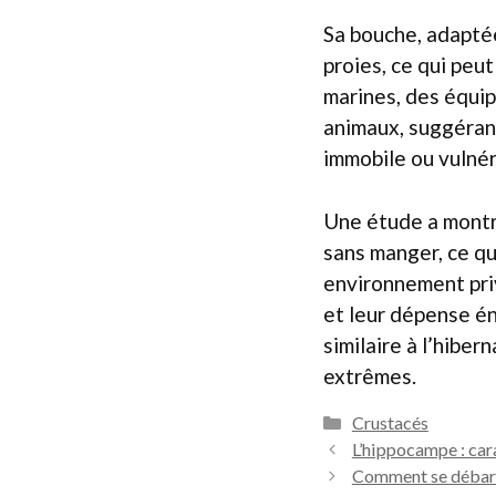
Sa bouche, adapté
proies, ce qui peu
marines, des équi
animaux, suggérant 
immobile ou vulnér
Une étude a montr
sans manger, ce qu
environnement priv
et leur dépense é
similaire à l’hibe
extrêmes.
Catégories
Crustacés
L’hippocampe : car
Comment se débarra