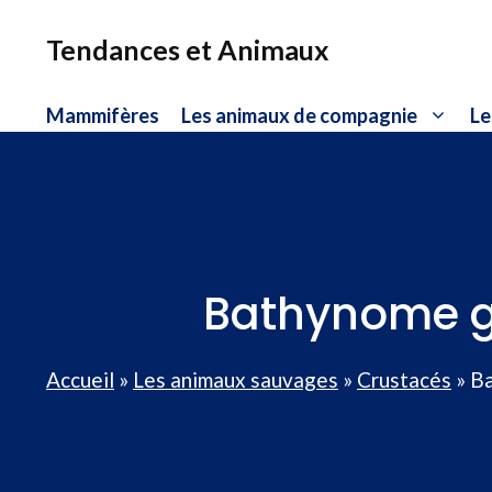
Aller
au
Tendances et Animaux
contenu
Mammifères
Les animaux de compagnie
Le
Bathynome gé
Accueil
»
Les animaux sauvages
»
Crustacés
»
Ba