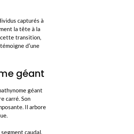
dividus capturés à
ent la tête à la
cette transition,
a témoigne d’une
ome géant
e bathynome géant
e carré. Son
mposante. Il arbore
gue.
e segment caudal,