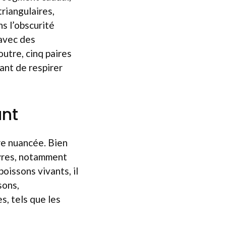
triangulaires,
s l’obscurité
 avec des
outre, cinq paires
ant de respirer
ant
re nuancée. Bien
vres, notamment
oissons vivants, il
sons,
, tels que les