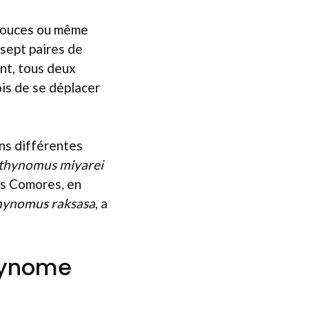
 douces ou même
 sept paires de
nt, tous deux
ois de se déplacer
ns différentes
hynomus miyarei
es Comores, en
hynomus raksasa
, a
thynome