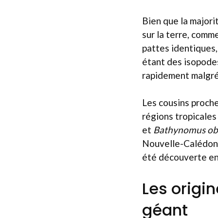
Bien que la majori
sur la terre, comm
pattes identiques
étant des isopodes.
rapidement malgré
Les cousins proch
régions tropicale
et
Bathynomus ob
Nouvelle-Calédoni
été découverte en
Les origi
géant