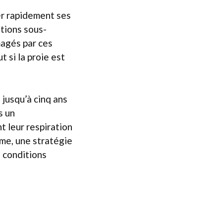
er rapidement ses
ations sous-
agés par ces
t si la proie est
jusqu’à cinq ans
s un
 leur respiration
me, une stratégie
s conditions