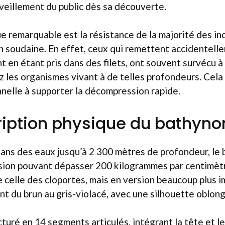
rveillement du public dès sa découverte.
e remarquable est la résistance de la majorité des in
soudaine. En effet, ceux qui remettent accidentellem
 en étant pris dans des filets, ont souvent survécu à 
ez les organismes vivant à de telles profondeurs. Cel
nelle à supporter la décompression rapide.
ription physique du bathyn
dans des eaux jusqu’à 2 300 mètres de profondeur, l
sion pouvant dépasser 200 kilogrammes par centimètr
 celle des cloportes, mais en version beaucoup plus i
ant du brun au gris-violacé, avec une silhouette oblon
cturé en 14 segments articulés, intégrant la tête et l