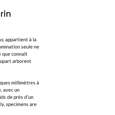
rin
us
, appartient à la
omination seule ne
é que connaît
lupart arborent
lques millimètres à
e, avec un
ds de près d’un
ly, specimens are