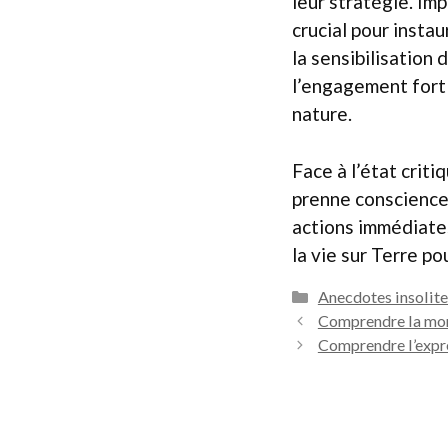
leur stratégie. Imp
crucial pour insta
la sensibilisation 
l’engagement fort 
nature.
Face à l’état crit
prenne conscience
actions immédiates
la vie sur Terre po
Catégories
Anecdotes insolite
Comprendre la mors
Comprendre l’expre