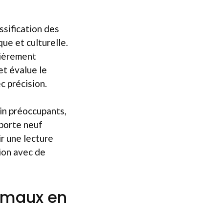
ssification des
ue et culturelle.
lièrement
et évalue le
c précision.
in préoccupants,
mporte neuf
r une lecture
tion avec de
imaux en