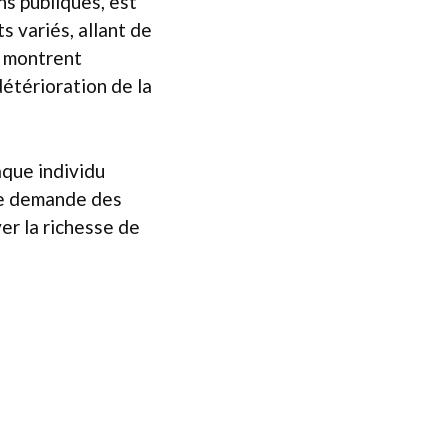
ns publiques, est
s variés, allant de
é, montrent
étérioration de la
aque individu
te demande des
er la richesse de