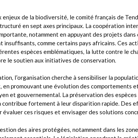
x enjeux de la biodiversité, le comité français de Te
structuré en sept axes principaux. La coopération inte
importante, notamment en appuyant des projets dans 
 insuffisants, comme certains pays africains. Ces act
férentes espèces emblématiques, la lutte contre le 
re le soutien aux initiatives de conservation.
ion, l’organisation cherche à sensibiliser la populati
, en promouvant une évolution des comportements e
yen et gouvernemental. La préservation des espèces e
n contribue fortement à leur disparition rapide. Des e
 évaluer ces risques et envisager des solutions conc
gestion des aires protégées, notamment dans les zone