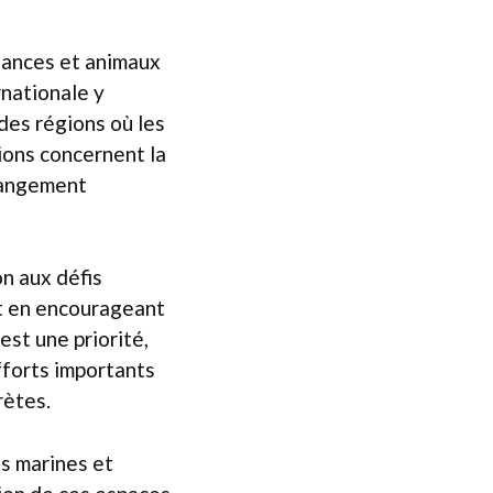
ndances et animaux
rnationale y
des régions où les
ions concernent la
changement
on aux défis
t en encourageant
st une priorité,
fforts importants
rètes.
s marines et