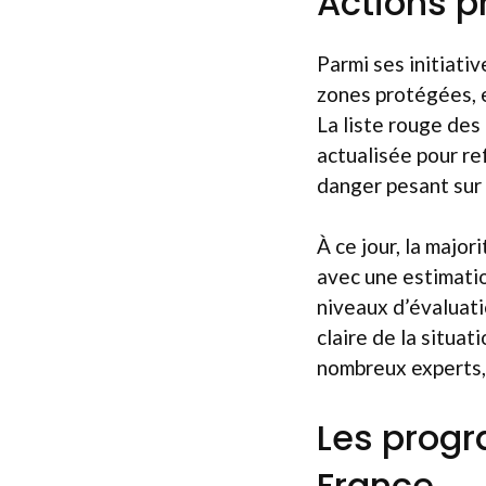
Actions p
Parmi ses initiati
zones protégées, e
La liste rouge des
actualisée pour ref
danger pesant sur 
À ce jour, la majo
avec une estimatio
niveaux d’évaluati
claire de la situat
nombreux experts, 
Les prog
France