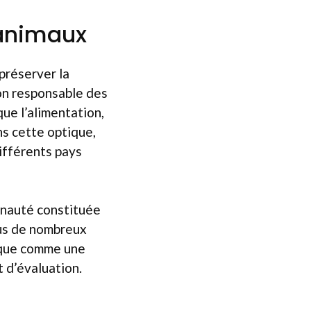
 animaux
 préserver la
ion responsable des
ue l’alimentation,
ns cette optique,
ifférents pays
unauté constituée
sus de nombreux
fique comme une
 d’évaluation.