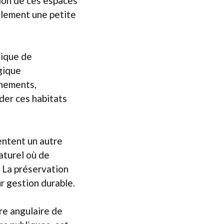
tion de ces espaces
eulement une petite
tique de
gique
nnements,
der ces habitats
entent un autre
aturel où de
 La préservation
r gestion durable.
re angulaire de