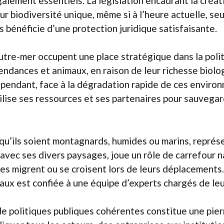
galement essentiels. La législation encadrant la créa
eur biodiversité unique, même si à l’heure actuelle, s
s bénéficie d’une protection juridique satisfaisante.
outre-mer occupent une place stratégique dans la poli
ndances et animaux, en raison de leur richesse biolo
ependant, face à la dégradation rapide de ces enviro
ilise ses ressources et ses partenaires pour sauvegar
qu’ils soient montagnards, humides ou marins, représ
, avec ses divers paysages, joue un rôle de carrefour n
s migrent ou se croisent lors de leurs déplacements.
aux est confiée à une équipe d’experts chargés de leu
 de politiques publiques cohérentes constitue une pier