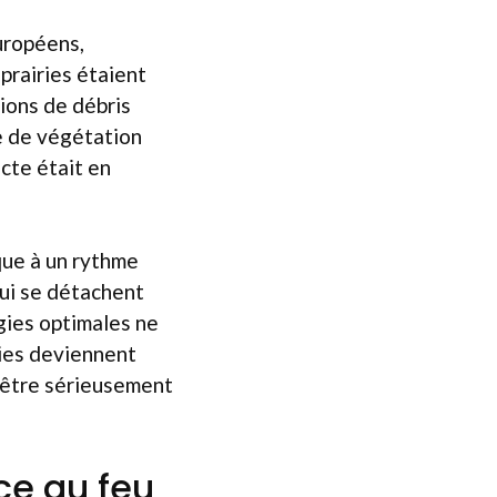
uropéens,
prairies étaient
ions de débris
se de végétation
cte était en
que à un rythme
ui se détachent
égies optimales ne
dies deviennent
t être sérieusement
ce au feu