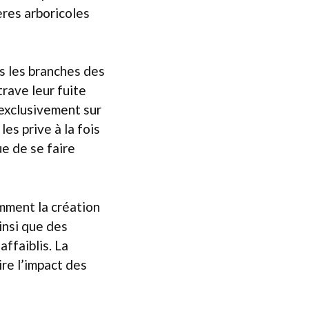
ères arboricoles
ns les branches des
trave leur fuite
 exclusivement sur
les prive à la fois
ue de se faire
amment la création
insi que des
ffaiblis. La
ire l’impact des