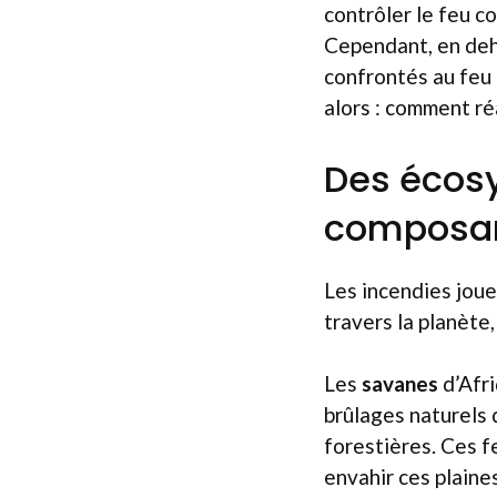
contrôler le feu c
Cependant, en deh
confrontés au feu 
alors : comment réa
Des écosy
composan
Les incendies joue
travers la planète,
Les
savanes
d’Afr
brûlages naturels 
forestières. Ces f
envahir ces plaines