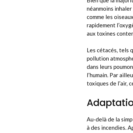
Bien que la majori
néanmoins inhaler 
comme les oiseaux,
rapidement l’oxygè
aux toxines conte
Les cétacés, tels 
pollution atmosphé
dans leurs poumon
l’humain. Par aille
toxiques de l’air, 
Adaptati
Au-delà de la simp
à des incendies. A