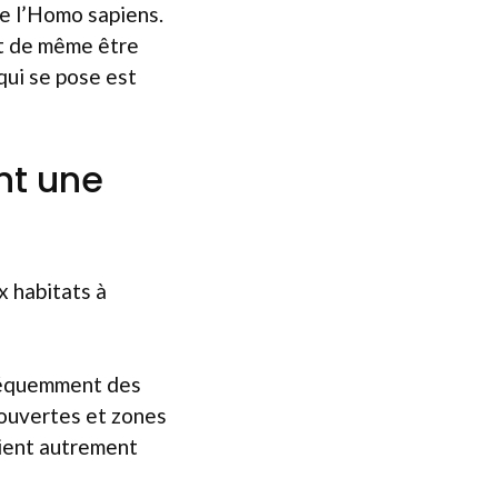
de l’Homo sapiens.
ut de même être
qui se pose est
nt une
x habitats à
fréquemment des
 ouvertes et zones
aient autrement