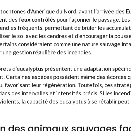
utochtones d’Amérique du Nord, avant l’arrivée des E
ment des
feux contrôlés
pour façonner le paysage. Les 
endies fréquents, permettant de brûler les accumulat
liser le sol avec les cendres et d’encourager la pous
certains considéraient comme une nature sauvage inta
r une gestion régulière des incendies.
forêts d’eucalyptus présentent une adaptation spécifi
nt. Certaines espèces possèdent même des écorces q
eu, favorisant leur régénération. Toutefois, ces strat
ans des intervalles et intensités précis. Si les incen
iolents, la capacité des eucalyptus à se rétablir peu
on des animaux sauvages fa