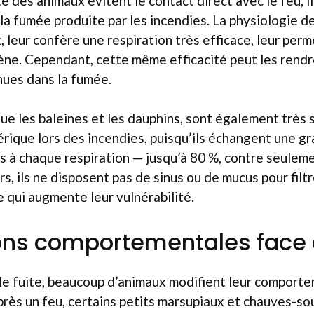
té des animaux évitent le contact direct avec le feu, i
la fumée produite par les incendies. La physiologie d
 leur confère une respiration très efficace, leur per
ne. Cependant, cette même efficacité peut les rendr
nues dans la fumée.
que les baleines et les dauphins, sont également très s
rique lors des incendies, puisqu’ils échangent une gra
s à chaque respiration — jusqu’à 80 %, contre seulem
urs, ils ne disposent pas de sinus ou de mucus pour filtr
ce qui augmente leur vulnérabilité.
ons comportementales face 
le fuite, beaucoup d’animaux modifient leur comporte
près un feu, certains petits marsupiaux et chauves-sou