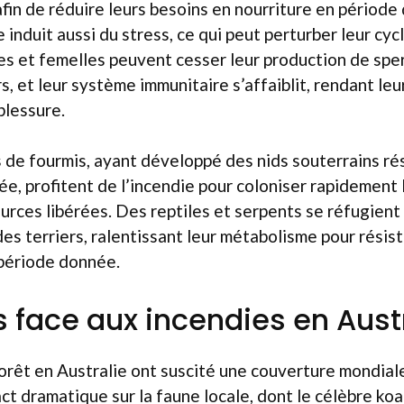
fin de réduire leurs besoins en nourriture en période 
induit aussi du stress, ce qui peut perturber leur cyc
es et femelles peuvent cesser leur production de spe
s, et leur système immunitaire s’affaiblit, rendant leu
 blessure.
de fourmis, ayant développé des nids souterrains rés
mée, profitent de l’incendie pour coloniser rapidement 
ources libérées. Des reptiles et serpents se réfugient
es terriers, ralentissant leur métabolisme pour résis
 période donnée.
s face aux incendies en Aust
orêt en Australie ont suscité une couverture mondiale,
act dramatique sur la faune locale, dont le célèbre ko