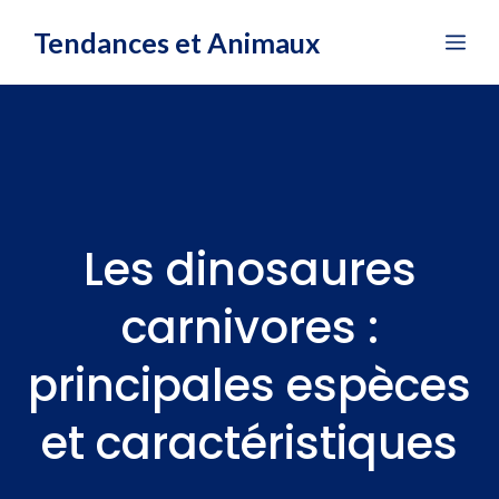
Aller
Tendances et Animaux
Me
au
contenu
Les dinosaures
carnivores :
principales espèces
et caractéristiques