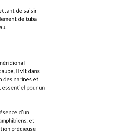
ettant de saisir
galement de tuba
au.
méridional
aupe, il vit dans
n des narines et
, essentiel pour un
résence d’un
amphibiens, et
tion précieuse