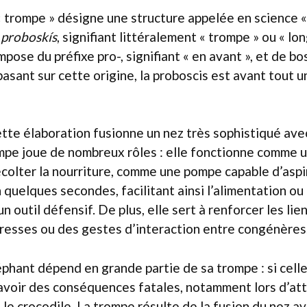
« trompe » désigne une structure appelée en science 
c
proboskís
, signifiant littéralement « trompe » ou « lo
pose du préfixe pro-, signifiant « en avant », et de bos
 basant sur cette origine, la proboscis est avant tout 
ette élaboration fusionne un nez très sophistiqué avec
ompe joue de nombreux rôles : elle fonctionne comme 
colter la nourriture, comme une pompe capable d’aspir
n quelques secondes, facilitant ainsi l’alimentation o
 outil défensif. De plus, elle sert à renforcer les lie
resses ou des gestes d’interaction entre congénères
éléphant dépend en grande partie de sa trompe : si cel
 avoir des conséquences fatales, notamment lors d’at
e crocodile. La trompe résulte de la fusion du nez av