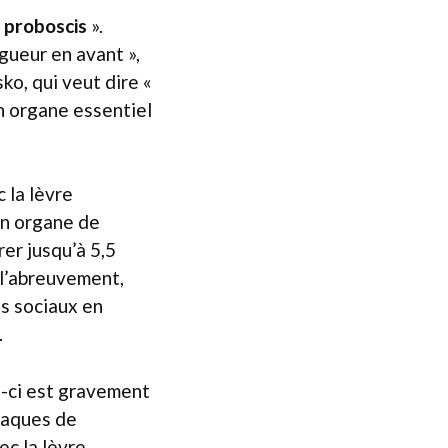
«
proboscis
».
ngueur en avant »,
ko, qui veut dire «
un organe essentiel
 la lèvre
un organe de
er jusqu’à 5,5
u l’abreuvement,
ns sociaux en
.
le-ci est gravement
taques de
ec la lèvre