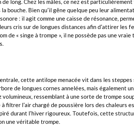
 de long. Chez les mâles, ce nez est particulièrement
la bouche. Bien qu’il gêne quelque peu leur alimentati
 sonore : il agit comme une caisse de résonance, per
eurs cris sur de longues distances afin d’attirer les 
nom de « singe à trompe », il ne possède pas une vrai
s.
centrale, cette antilope menacée vit dans les steppes 
arbore de longues cornes annelées, mais également un
 volumineux, ressemblant à une sorte de trompe soup
 à filtrer l’air chargé de poussière lors des chaleurs e
spiré durant l’hiver rigoureux. Toutefois, cette struct
on une véritable trompe.