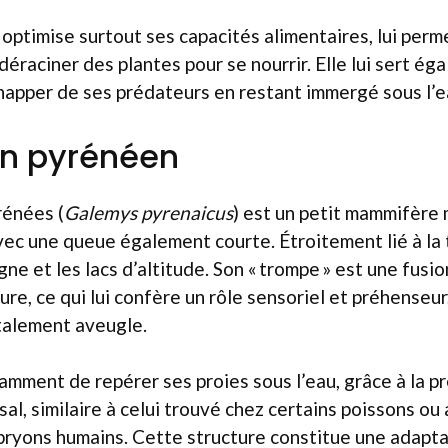
 optimise surtout ses capacités alimentaires, lui perm
déraciner des plantes pour se nourrir. Elle lui sert é
happer de ses prédateurs en restant immergé sous l’e
n pyrénéen
énées (
Galemys pyrenaicus
) est un petit mammifère 
vec une queue également courte. Étroitement lié à la t
ne et les lacs d’altitude. Son « trompe » est une fusio
ure, ce qui lui confère un rôle sensoriel et préhenseur
talement aveugle.
tamment de repérer ses proies sous l’eau, grâce à la p
l, similaire à celui trouvé chez certains poissons ou 
ryons humains. Cette structure constitue une adapta