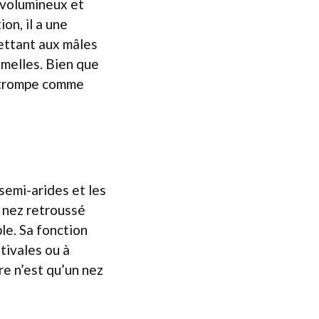
 volumineux et
on, il a une
mettant aux mâles
femelles. Bien que
e trompe comme
semi-arides et les
 nez retroussé
le. Sa fonction
stivales ou à
ure n’est qu’un nez