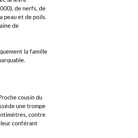
000), de nerfs, de
a peau et de poils.
taine de
iquement la famille
marquable.
Proche cousin du
possède une trompe
entimètres, contre
 leur conférant