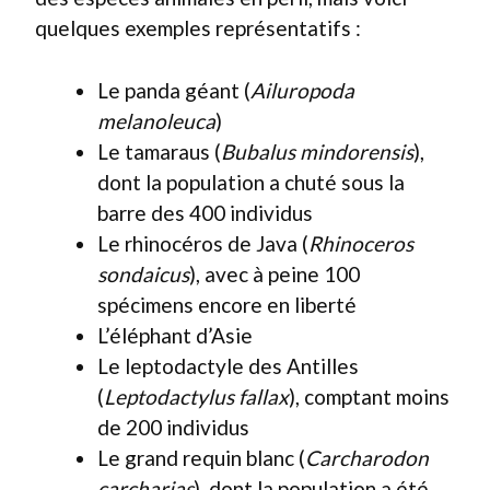
quelques exemples représentatifs :
Le panda géant (
Ailuropoda
melanoleuca
)
Le tamaraus (
Bubalus mindorensis
),
dont la population a chuté sous la
barre des 400 individus
Le rhinocéros de Java (
Rhinoceros
sondaicus
), avec à peine 100
spécimens encore en liberté
L’éléphant d’Asie
Le leptodactyle des Antilles
(
Leptodactylus fallax
), comptant moins
de 200 individus
Le grand requin blanc (
Carcharodon
carcharias
), dont la population a été