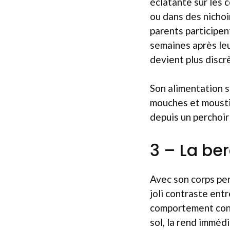
éclatante sur les 
ou dans des nichoi
parents participent
semaines après leu
devient plus discrè
Son alimentation s
mouches et moustiq
depuis un perchoir
3 – La be
Avec son corps pen
joli contraste entr
comportement cons
sol, la rend imméd