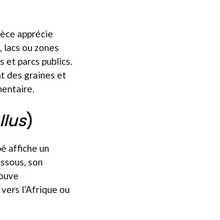
pèce apprécie
 lacs ou zones
 et parcs publics.
nt des graines et
mentaire.
llus
)
é affiche un
essous, son
rouve
vers l’Afrique ou