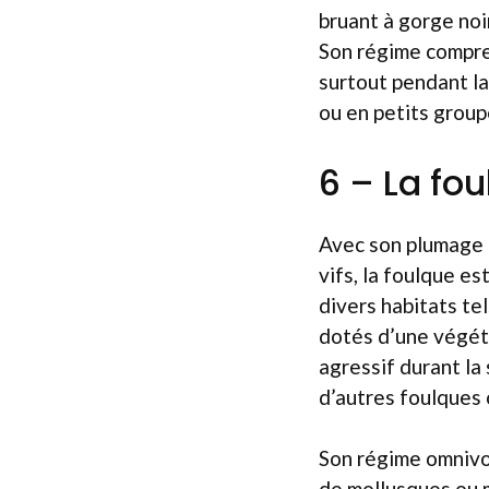
bruant à gorge noi
Son régime compren
surtout pendant la
ou en petits groupe
6 – La fo
Avec son plumage n
vifs, la foulque e
divers habitats te
dotés d’une végét
agressif durant la
d’autres foulques
Son régime omnivor
de mollusques ou m