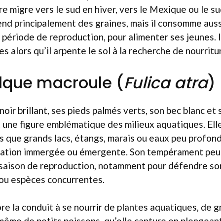
re migre vers le sud en hiver, vers le Mexique ou le s
d principalement des graines, mais il consomme auss
 période de reproduction, pour alimenter ses jeunes. I
s alors qu’il arpente le sol à la recherche de nourritu
ulque macroule (
Fulica atra
)
oir brillant, ses pieds palmés verts, son bec blanc et
st une figure emblématique des milieux aquatiques. El
ls que grands lacs, étangs, marais ou eaux peu profon
ation immergée ou émergente. Son tempérament peut
 saison de reproduction, notamment pour défendre son
 ou espèces concurrentes.
e la conduit à se nourrir de plantes aquatiques, de gr
ême de petits poissons, qu’elle capture en plongeant