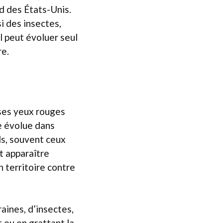
ud des États-Unis.
i des insectes,
l peut évoluer seul
re.
 ses yeux rouges
le évolue dans
ds, souvent ceux
 apparaître
 territoire contre
aines, d’insectes,
 ou en grattant la