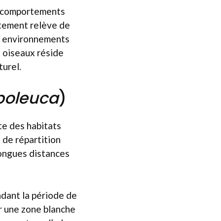
es comportements
rtement relève de
ins environnements
s oiseaux réside
urel.
poleuca
)
te des habitats
e de répartition
longues distances
endant la période de
r une zone blanche