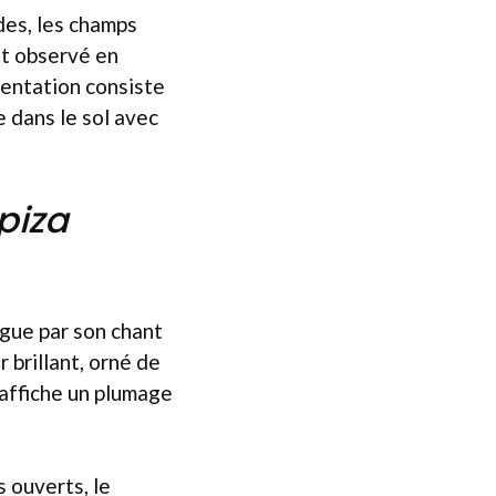
des, les champs
nt observé en
mentation consiste
e dans le sol avec
piza
ngue par son chant
 brillant, orné de
 affiche un plumage
s ouverts, le