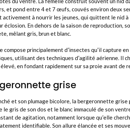
côtés du ventre. La femelle construit souvent un nid d
rs, et pond entre 4 et 7 œufs, couvés environ deux s
 activement à nourrir les jeunes, qui quittent le nid 
r éclosion. En dehors de la saison de reproduction, 
te, mêlant gris, brun et blanc.
e compose principalement d’insectes qu’il capture en 
ues, utilisant des techniques d’agilité aérienne. Il 
 élevé, en fondant rapidement sur sa proie avant de r
rgeronnette grise
ché et son plumage bicolore, la bergeronnette grise 
e le gris de son dos et le blanc immaculé de son ventr
tant de agitation, notamment lorsque qu’elle cherche
iatement identifiable. Son allure élancée et ses mou