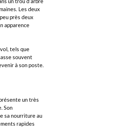
ans un trou d’arbre
emaines. Les deux
à peu près deux
son apparence
vol, tels que
chasse souvent
evenir à son poste.
présente un très
e. Son
 sa nourriture au
vements rapides