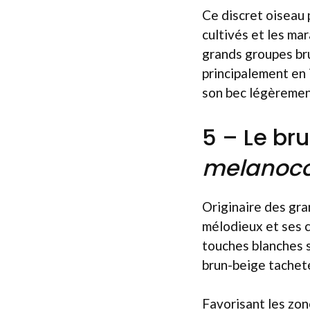
Ce discret oiseau 
cultivés et les ma
grands groupes bru
principalement en i
son bec légèremen
5 – Le bru
melanoco
Originaire des gra
mélodieux et ses c
touches blanches s
brun-beige tacheté
Favorisant les zon