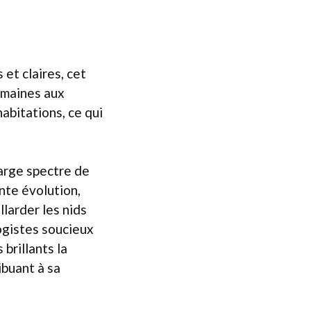
t claires, cet
umaines aux
abitations, ce qui
large spectre de
nte évolution,
larder les nids
logistes soucieux
 brillants la
ibuant à sa