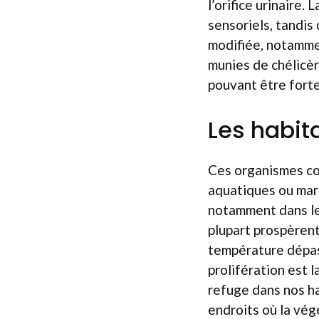
l’orifice urinaire
sensoriels, tandis
modifiée, notammen
munies de chélicèr
pouvant être fort
Les habit
Ces organismes col
aquatiques ou mari
notamment dans le
plupart prospèren
température dépass
prolifération est 
refuge dans nos ha
endroits où la vég