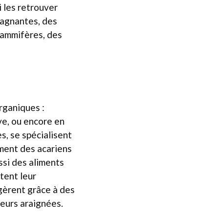
 les retrouver
tagnantes, des
mammifères, des
rganiques :
ve, ou encore en
s, se spécialisent
ment des acariens
ssi des aliments
tent leur
igèrent grâce à des
sieurs araignées.