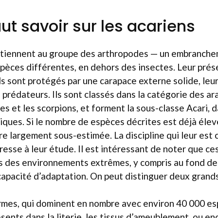
aut savoir sur les acariens
rtiennent au groupe des arthropodes — un embranch
pèces différentes, en dehors des insectes. Leur prés
ls sont protégés par une carapace externe solide, leu
s prédateurs. Ils sont classés dans la catégorie des ar
s et les scorpions, et forment la sous-classe Acari, d
tiques. Si le nombre de espèces décrites est déjà élevé
re largement sous-estimée. La discipline qui leur est
téresse à leur étude. Il est intéressant de noter que c
s des environnements extrêmes, y compris au fond de
capacité d’adaptation. On peut distinguer deux grand
rmes, qui dominent en nombre avec environ 40 000 es
sents dans la literie, les tissus d’ameublement, ou en