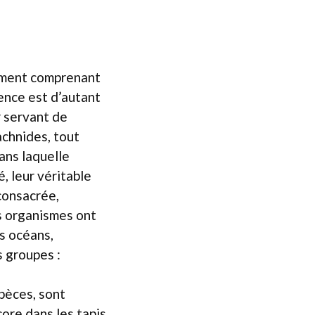
ement comprenant
ence est d’autant
r servant de
achnides, tout
ans laquelle
, leur véritable
 consacrée,
es organismes ont
s océans,
s groupes :
pèces, sont
core dans les tapis