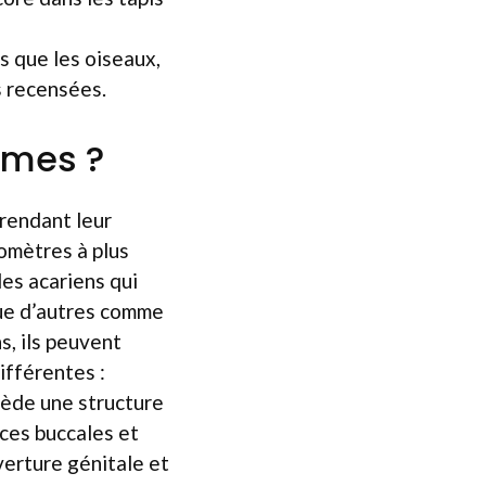
s que les oiseaux,
s recensées.
smes ?
rendant leur
romètres à plus
les acariens qui
 que d’autres comme
s, ils peuvent
ifférentes :
sède une structure
ces buccales et
verture génitale et