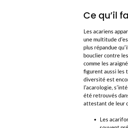
Ce qu’il f
Les acariens appa
une multitude d’es
plus répandue qu’i
bouclier contre le
comme les araignée
figurent aussi les 
diversité est enco
l’acarologie, s’in
été retrouvés dan
attestant de leur 
Les acarifo
souvent pré