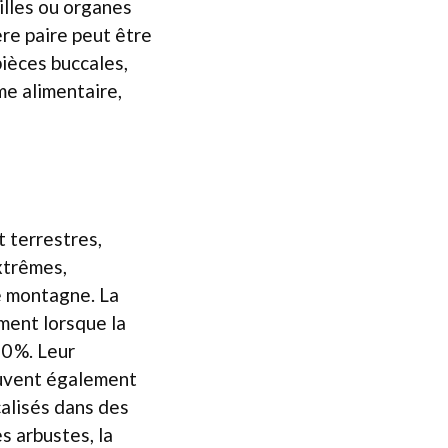
illes ou organes
ère paire peut être
pièces buccales,
me alimentaire,
 terrestres,
xtrêmes,
e montagne. La
ment lorsque la
0 %. Leur
rouvent également
calisés dans des
s arbustes, la