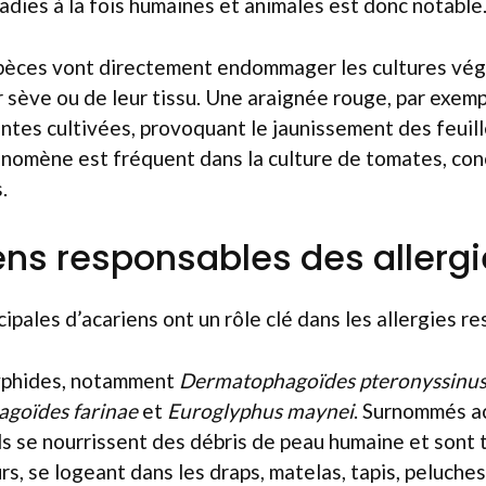
ladies à la fois humaines et animales est donc notable
espèces vont directement endommager les cultures vég
r sève ou de leur tissu. Une araignée rouge, par exem
tes cultivées, provoquant le jaunissement des feuille
énomène est fréquent dans la culture de tomates, c
.
ens responsables des allerg
ipales d’acariens ont un rôle clé dans les allergies res
yphides, notamment
Dermatophagoïdes pteronyssinu
goïdes farinae
et
Euroglyphus maynei
. Surnommés a
ils se nourrissent des débris de peau humaine et sont
rs, se logeant dans les draps, matelas, tapis, peluches