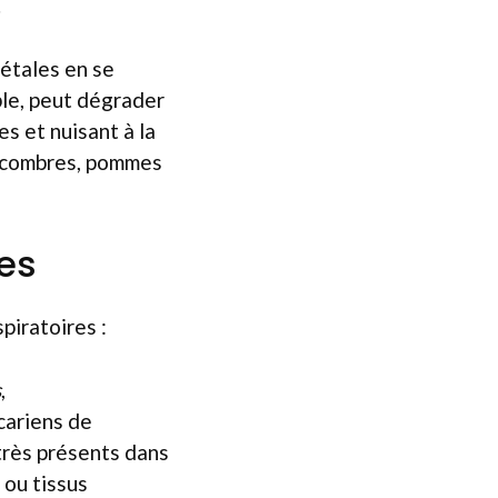
.
étales en se
ple, peut dégrader
s et nuisant à la
oncombres, pommes
ies
piratoires :
s
,
cariens de
 très présents dans
 ou tissus