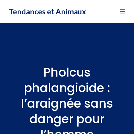
Aller
Tendances et Animaux
Me
au
contenu
Pholcus
phalangioide :
l’araignée sans
danger pour