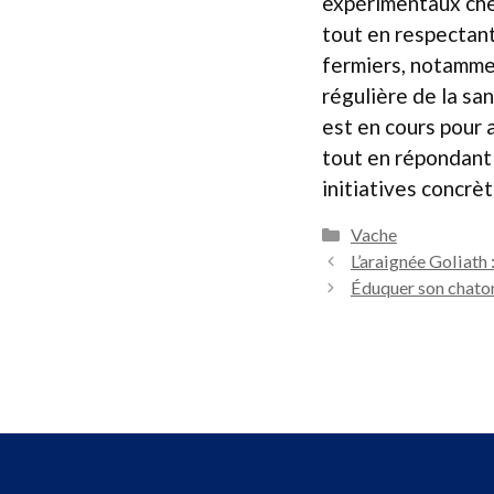
expérimentaux cher
tout en respectant
fermiers, notammen
régulière de la sa
est en cours pour 
tout en répondant 
initiatives concrè
Catégories
Vache
L’araignée Goliath
Éduquer son chaton