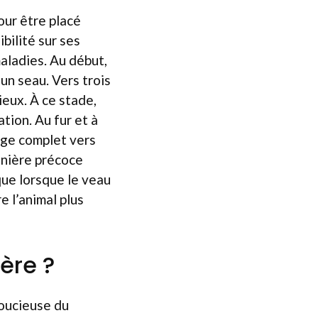
our être placé
bilité sur ses
aladies. Au début,
 un seau. Vers trois
ieux. À ce stade,
tion. Au fur et à
rage complet vers
anière précoce
 que lorsque le veau
 l’animal plus
mère ?
soucieuse du