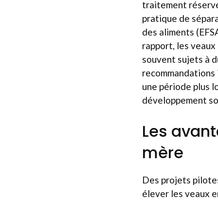
traitement réserv
pratique de sépara
des aliments (EFSA
rapport, les veaux
souvent sujets à du
recommandations in
une période plus l
développement soci
Les avant
mère
Des projets pilote
élever les veaux e