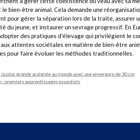
chent à gérer cette coexistence du veau avec sa mère
 le bien-être animal. Cela demande une réorganisatio
t pour gérer la séparation lors de la traite, assurer 
nté du jeune, et instaurer un sevrage progressif. En Eu
adopter des pratiques d’élevage qui privilégient le c
aux attentes sociétales en matière de bien-être anim
tes pour faire évoluer les méthodes traditionnelles.
 : la plus grande araignée au monde avec une envergure de 30 cm
 : premiers apprentissages essentiels