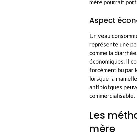
mère pourrait port
Aspect éco
Un veau consomme q
représente une per
comme la diarrhée,
économiques. Il co
forcément bu par l
lorsque la mamelle
antibiotques peuve
commercialisable.
Les métho
mère