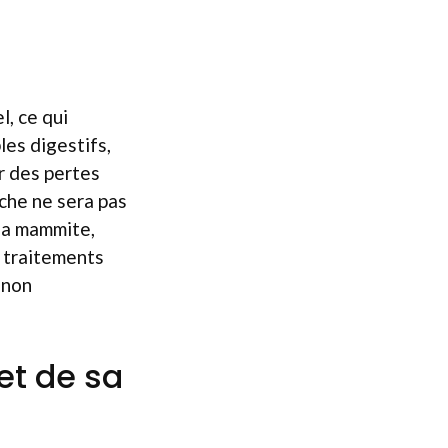
, ce qui
les digestifs,
r des pertes
ache ne sera pas
 la mammite,
s traitements
 non
et de sa