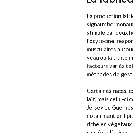
La production lait
signaux hormonaux 
stimulé par deux ho
l’ocytocine, respo
musculaires autour
veau ou la traite 
facteurs variés tel
méthodes de gesti
Certaines races, 
lait, mais celui-ci
Jersey ou Guernese
notamment en lipid
riche en végétaux d
santé de l’animal. 