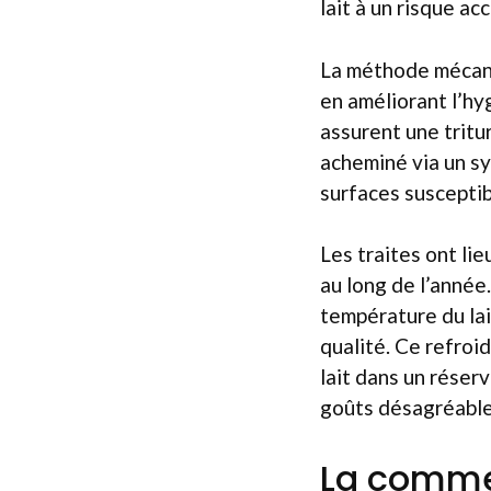
lait à un risque a
La méthode mécani
en améliorant l’h
assurent une tritu
acheminé via un sys
surfaces susceptib
Les traites ont lie
au long de l’année.
température du lai
qualité. Ce refroi
lait dans un réser
goûts désagréable
La commer