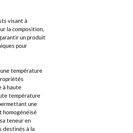
sts visant à
ur la composition,
garantir un produit
rmiques pour
 à une température
propriétés
e à haute
aute température
 permettant une
est homogénéisé
 sa teneur en
 destinés à la