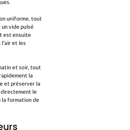
ques.
on uniforme, tout
 un vide pulsé
t est ensuite
’air et les
atin et soir, tout
 rapidement la
e et préserver la
e directement le
u la formation de
eurs