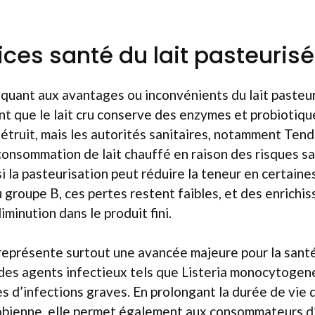
ices santé du lait pasteurisé
quant aux avantages ou inconvénients du lait pasteuri
ent que le lait cru conserve des enzymes et probiotiq
détruit, mais les autorités sanitaires, notamment Ten
nsommation de lait chauffé en raison des risques sani
i la pasteurisation peut réduire la teneur en certain
u groupe B, ces pertes restent faibles, et des enrich
minution dans le produit fini.
représente surtout une avancée majeure pour la santé 
des agents infectieux tels que Listeria monocytogen
es d’infections graves. En prolongant la durée de vie d
robienne, elle permet également aux consommateurs d