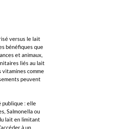
sé versus le lait
ues bénéfiques que
dances et animaux,
taires liés au lait
es vitamines comme
issements peuvent
publique : elle
es, Salmonella ou
u lait en limitant
’accéder à un