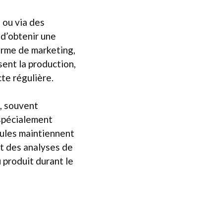
 ou via des
 d’obtenir une
erme de marketing,
sent la production,
cte régulière.
, souvent
 spécialement
cules maintiennent
nt des analyses de
 produit durant le