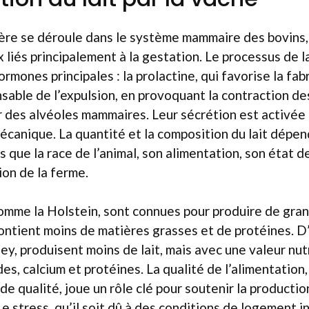
ière se déroule dans le système mammaire des bovins,
liés principalement à la gestation. Le processus de l
rmones principales : la prolactine, qui favorise la fabr
nsable de l’expulsion, en provoquant la contraction de
 des alvéoles mammaires. Leur sécrétion est activée 
mécanique. La quantité et la composition du lait dépe
s que la race de l’animal, son alimentation, son état d
on de la ferme.
comme la Holstein, sont connues pour produire de gra
 contient moins de matières grasses et de protéines. D
y, produisent moins de lait, mais avec une valeur nut
es, calcium et protéines. La qualité de l’alimentation,
e qualité, joue un rôle clé pour soutenir la production
Le stress, qu’il soit dû à des conditions de logement 