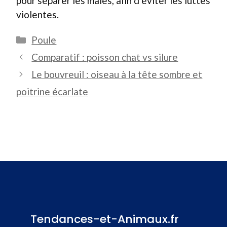
pour séparer les mâles, afin d’éviter les luttes
violentes.
Catégories
Poule
Comparatif : poisson chat vs silure
Le bouvreuil : oiseau à la tête sombre et
poitrine écarlate
Tendances-et-Animaux.fr