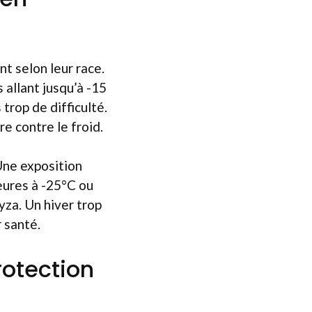
t selon leur race.
 allant jusqu’à -15
 trop de difficulté.
e contre le froid.
Une exposition
eures à -25°C ou
yza. Un hiver trop
 santé.
rotection