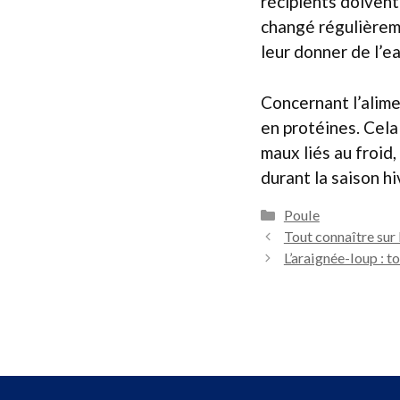
récipients doivent 
changé régulièreme
leur donner de l’e
Concernant l’alime
en protéines. Cela
maux liés au froid
durant la saison hi
Catégories
Poule
Tout connaître sur l
L’araignée-loup : t