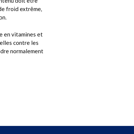
ontenu doit être
de froid extrême,
on.
he en vitamines et
elles contre les
pondre normalement