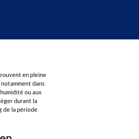
trouvent en pleine
s, notamment dans
l’humidité ou aux
téger durant la
ng de la période
 en