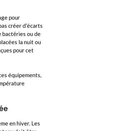
fage pour
as créer d’écarts
de bactéries ou de
lacées la nuit ou
nçues pour cet
 ces équipements,
empérature
tée
ême en hiver. Les