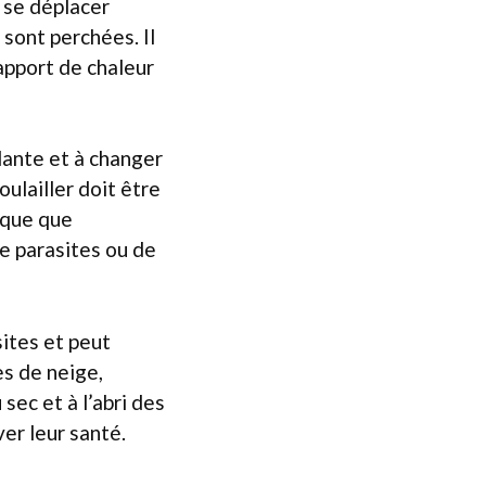
e se déplacer
 sont perchées. Il
’apport de chaleur
lante et à changer
ulailler doit être
ique que
de parasites ou de
sites et peut
es de neige,
sec et à l’abri des
ver leur santé.