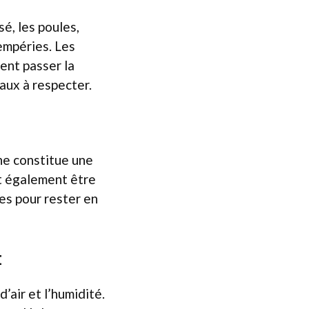
é, les poules,
tempéries. Les
ent passer la
aux à respecter.
ine constitue une
ut également être
res pour rester en
t
’air et l’humidité.