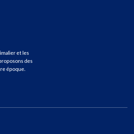
malier et les
 proposons des
otre époque.