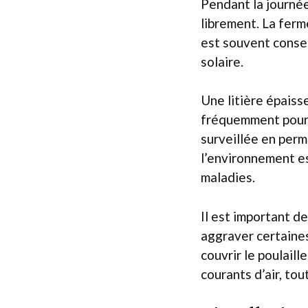
Pendant la journée,
librement. La ferme
est souvent conseil
solaire.
Une litière épaiss
fréquemment pour é
surveillée en perm
l’environnement es
maladies.
Il est important d
aggraver certaines
couvrir le poulaill
courants d’air, tou