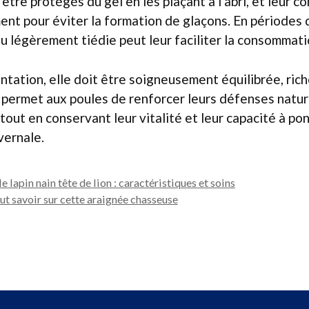
être protégés du gel en les plaçant à l’abri, et leur c
nt pour éviter la formation de glaçons. En périodes 
au légèrement tiédie peut leur faciliter la consommati
ntation, elle doit être soigneusement équilibrée, ric
 permet aux poules de renforcer leurs défenses natur
, tout en conservant leur vitalité et leur capacité à 
vernale.
e lapin nain tête de lion : caractéristiques et soins
out savoir sur cette araignée chasseuse