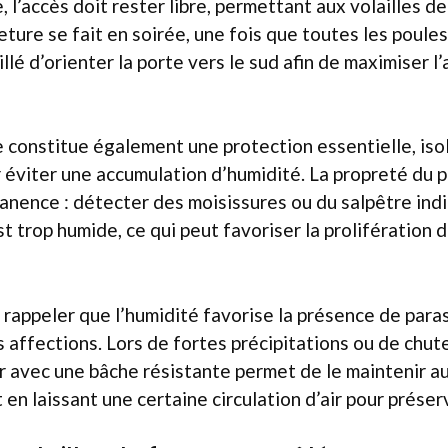
 l’accès doit rester libre, permettant aux volailles d
ture se fait en soirée, une fois que toutes les poules
lé d’orienter la porte vers le sud afin de maximiser l
e constitue également une protection essentielle, iso
viter une accumulation d’humidité. La propreté du po
anence : détecter des moisissures ou du salpêtre ind
t trop humide, ce qui peut favoriser la prolifération 
e rappeler que l’humidité favorise la présence de para
 affections. Lors de fortes précipitations ou de chut
er avec une bâche résistante permet de le maintenir au 
t en laissant une certaine circulation d’air pour préser