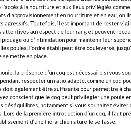
 l’accès à la nourriture et aux lieux privilégiés comme
ints d’approvisionnement en nourriture et en eau, on li
agressifs. Toutefois, il est important de rester vigila
 attentives au respect de leur rang et peuvent recour
iquage ou d’intimidation pour maintenir leur supério
lles poules, l’ordre établi peut être bouleversé, jusqu
e se mette en place.
monie, la présence d’un coq est nécessaire si vous sou
cependant respecter un ratio adapté, comme un coq pour
los doit également être suffisante pour permettre à ch
yez conscient que le coq peut privilégier une poule en 
 déséquilibres, notamment si vous souhaitez éviter d
s. Lors de la première introduction d’un coq, il faut p
tablissement d’une hiérarchie naturelle se fasse.