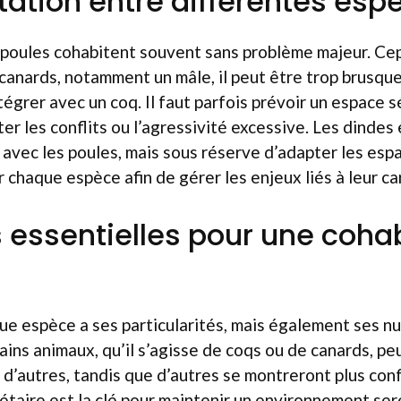
tation entre différentes esp
 poules cohabitent souvent sans problème majeur. Ce
canards, notamment un mâle, il peut être trop brusque
ntégrer avec un coq. Il faut parfois prévoir un espace 
iter les conflits ou l’agressivité excessive. Les dindes 
avec les poules, mais sous réserve d’adapter les esp
r chaque espèce afin de gérer les enjeux liés à leur ca
s essentielles pour une coha
que espèce a ses particularités, mais également ses n
tains animaux, qu’il s’agisse de coqs ou de canards, p
d’autres, tandis que d’autres se montreront plus confl
iétaire est la clé pour maintenir un environnement se