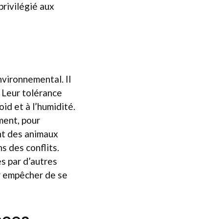
privilégié aux
nvironnemental. Il
. Leur tolérance
oid et à l’humidité.
ment, pour
nt des animaux
s des conflits.
es par d’autres
r empêcher de se