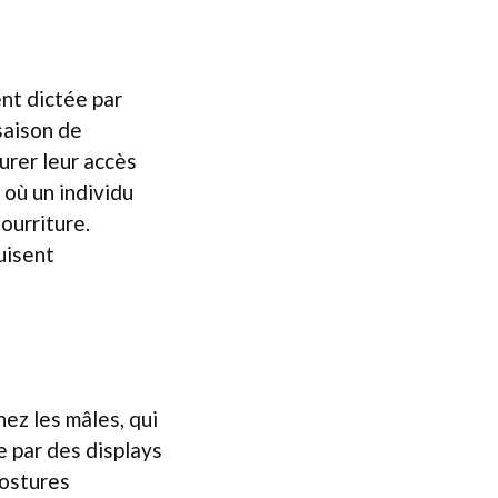
nt dictée par
 saison de
urer leur accès
 où un individu
ourriture.
uisent
hez les mâles, qui
e par des displays
postures