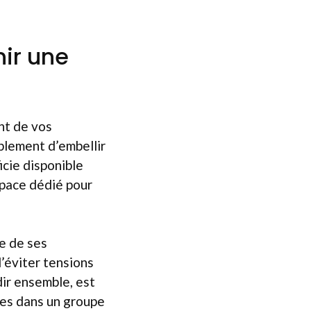
ir une
nt de vos
mplement d’embellir
icie disponible
space dédié pour
re de ses
d’éviter tensions
dir ensemble, est
res dans un groupe