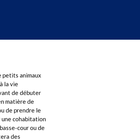
e petits animaux
 la vie
Avant de débuter
 en matière de
ou de prendre le
r une cohabitation
e basse-cour ou de
tera des