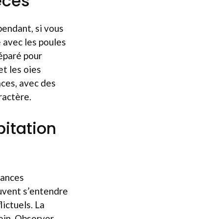
èces
pendant, si vous
 avec les poules
séparé pour
et les oies
aces, avec des
ractère.
bitation
uances
euvent s’entendre
ictuels. La
rein. Observer