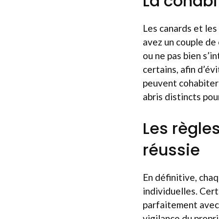
La cohabi
Les canards et les
avez un couple de 
ou ne pas bien s’i
certains, afin d’év
peuvent cohabiter 
abris distincts pou
Les règle
réussie
En définitive, cha
individuelles. Cer
parfaitement avec 
vigilance du propr