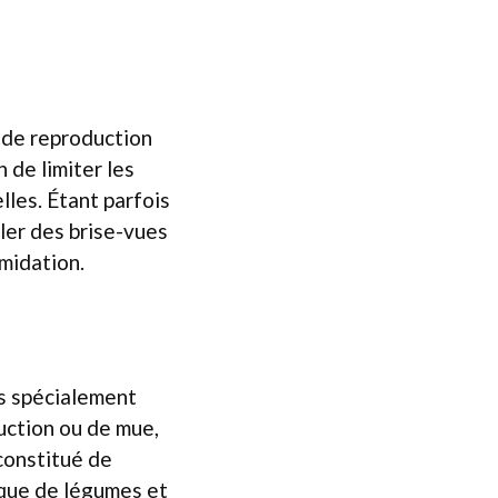
 de reproduction
n de limiter les
lles. Étant parfois
ller des brise-vues
imidation.
és spécialement
uction ou de mue,
constitué de
i que de légumes et