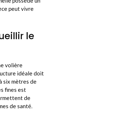
emelle possède un
èce peut vivre
illir le
ne volière
ucture idéale doit
à six mètres de
s fines est
permettent de
èmes de santé.