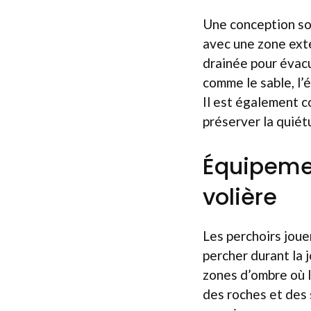
Une conception soi
avec une zone exté
drainée pour évacu
comme le sable, l’
Il est également co
préserver la quiét
Équipemen
volière
Les perchoirs joue
percher durant la 
zones d’ombre où l
des roches et des