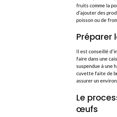
fruits comme la pom
d’ajouter des prod
poisson ou de from
Préparer 
Il est conseillé d’
faire dans une cai
suspendue à une ha
cuvette faite de b
assurer un enviro
Le proces
œufs