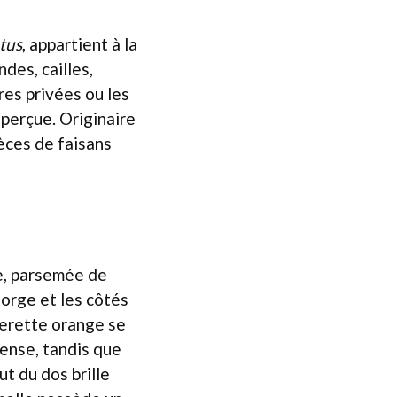
tus
, appartient à la
des, cailles,
res privées ou les
aperçue. Originaire
èces de faisans
ée, parsemée de
gorge et les côtés
llerette orange se
tense, tandis que
t du dos brille