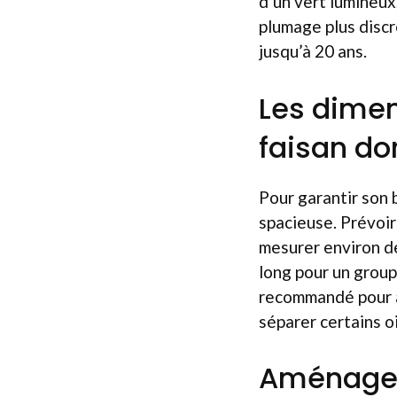
d’un vert lumineux
plumage plus discr
jusqu’à 20 ans.
Les dimen
faisan do
Pour garantir son b
spacieuse. Prévoir
mesurer environ de
long pour un groupe
recommandé pour as
séparer certains o
Aménageme