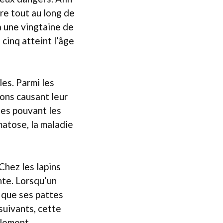
re tout au long de
à une vingtaine de
 cinq atteint l’âge
les. Parmi les
ions causant leur
les pouvant les
matose, la maladie
Chez les lapins
nte. Lorsqu’un
n que ses pattes
suivants, cette
alement