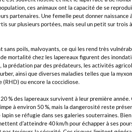
population, ces animaux ont la capacité de se reprodui
eurs partenaires. Une femelle peut donner naissance 
rtis sur plusieurs portées, mais seul un petit sur trois à
 sans poils, malvoyants, ce qui les rend très vulnérab
 de mortalité chez les lapereaux figurent des inondat
, la prédation par des prédateurs, les activités agrico
turber, ainsi que diverses maladies telles que la myxo
e (RHD) ou encore la coccidiose.
20 % des lapereaux survivent à leur première année. 
rimpe à environ 50 %, mais la dangerosité reste prése
e lapin se réfugie dans ses galeries souterraines. Bie
mettent d’atteindre 40 km/h pour échapper à ses pour
t pas toujours la sécurité. Ces risques limitent génér