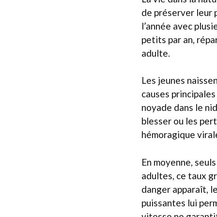
de préserver leur 
l’année avec plusi
petits par an, répa
adulte.
Les jeunes naissent
causes principales
noyade dans le nid
blesser ou les per
hémoragique viral
En moyenne, seuls 
adultes, ce taux g
danger apparaît, l
puissantes lui per
vitesse ne garanti