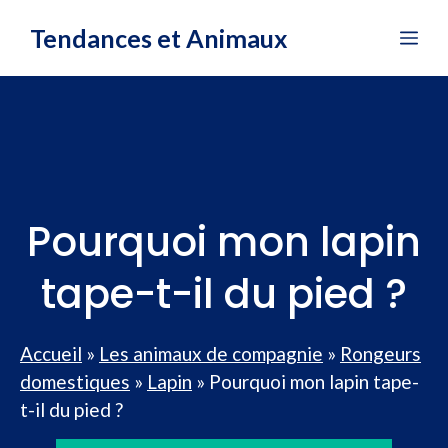
Aller
Tendances et Animaux
Me
au
contenu
Pourquoi mon lapin
tape-t-il du pied ?
Accueil
»
Les animaux de compagnie
»
Rongeurs
domestiques
»
Lapin
»
Pourquoi mon lapin tape-
t-il du pied ?