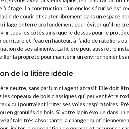
et, si vous avez plusieurs lapins, leur habitation doit
e à étage. La construction d’un enclos sécurisé est 
lapin de courir et sauter librement dans un espace her
grillage enterré profondément pour éviter qu’il ne cre
uvrir tous les côtés ainsi que le dessus pour le protég
nourriture et l’eau en hauteur, à l’aide de râteliers ou
nation de ses aliments. La litière peut aussi être insta
veiller la propreté pour maintenir un environnement sai
on de la litière idéale
ière neutre, sans parfum ni agent abrasif. Elle doit êt
z les copeaux de bois classiques qui peuvent être toxi
eux qui pourraient irriter ses voies respiratoires. Pré
ou en granulés de bois. Si votre lapin évolue dans un e
re végétale très absorbante, à changer quotidienneme
pour limiter la propagation de germes et assurer sa sa