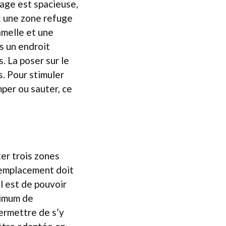
cage est spacieuse,
 : une zone refuge
amelle et une
ns un endroit
. La poser sur le
s. Pour stimuler
mper ou sauter, ce
ter trois zones
L’emplacement doit
al est de pouvoir
ximum de
permettre de s’y