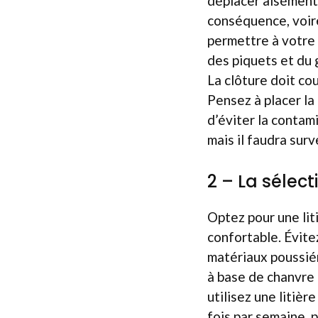
déplacer aisément 
conséquence, voir
permettre à votre 
des piquets et du 
La clôture doit co
Pensez à placer la 
d’éviter la contami
mais il faudra sur
2 – La sélecti
Optez pour une lit
confortable. Évite
matériaux poussiér
à base de chanvre 
utilisez une litiè
fois par semaine, 