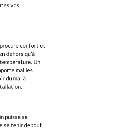
outes vos
 procure confort et
ien dehors qu’à
de température. Un
pporte mal les
ir du mal à
tallation.
in puisse se
e se tenir debout