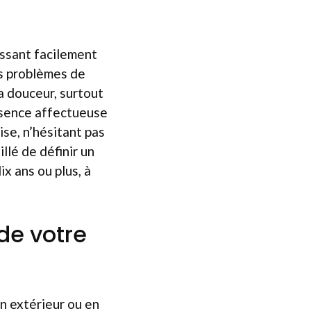
issant facilement
s problèmes de
la douceur, surtout
ésence affectueuse
ise, n’hésitant pas
illé de définir un
x ans ou plus, à
de votre
en extérieur ou en