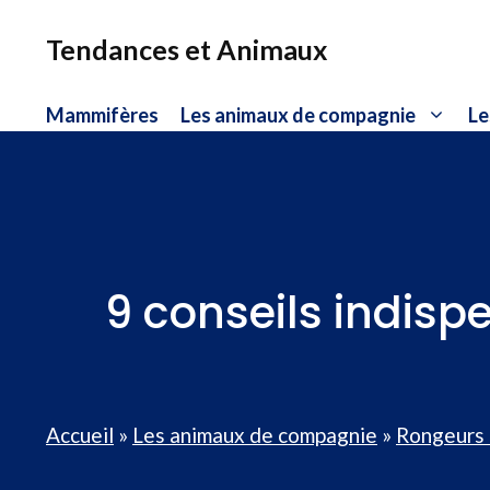
Aller
au
Tendances et Animaux
contenu
Mammifères
Les animaux de compagnie
Le
9 conseils indispe
Accueil
»
Les animaux de compagnie
»
Rongeurs