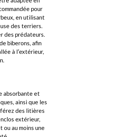
 être adaptée en
recommandée pour
beux, en utilisant
use des terriers.
er des prédateurs.
 de biberons, afin
llée à l’extérieur,
n.
re absorbante et
ques, ainsi que les
férez des litières
nclos extérieur,
nt ou au moins une
nté.