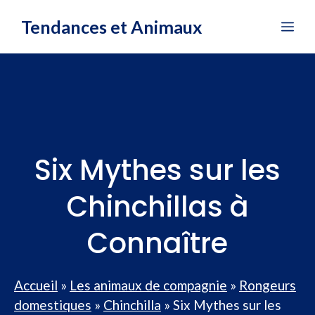
Aller
Tendances et Animaux
Me
au
contenu
Six Mythes sur les
Chinchillas à
Connaître
Accueil
»
Les animaux de compagnie
»
Rongeurs
domestiques
»
Chinchilla
»
Six Mythes sur les