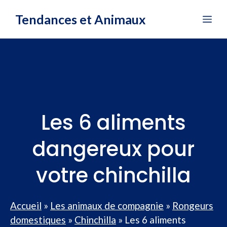
Aller
Tendances et Animaux
Me
au
contenu
Les 6 aliments
dangereux pour
votre chinchilla
Accueil
»
Les animaux de compagnie
»
Rongeurs
domestiques
»
Chinchilla
»
Les 6 aliments