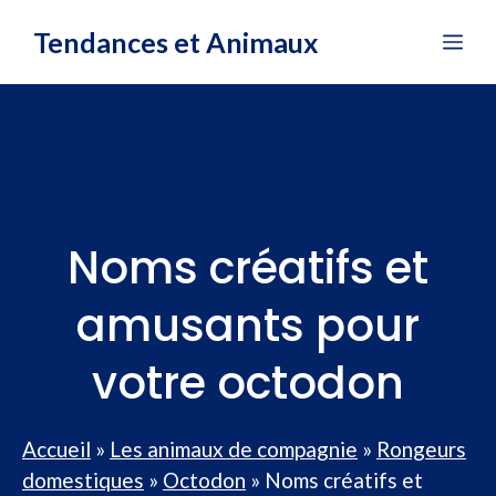
Aller
Tendances et Animaux
Me
au
contenu
Noms créatifs et
amusants pour
votre octodon
Accueil
»
Les animaux de compagnie
»
Rongeurs
domestiques
»
Octodon
»
Noms créatifs et