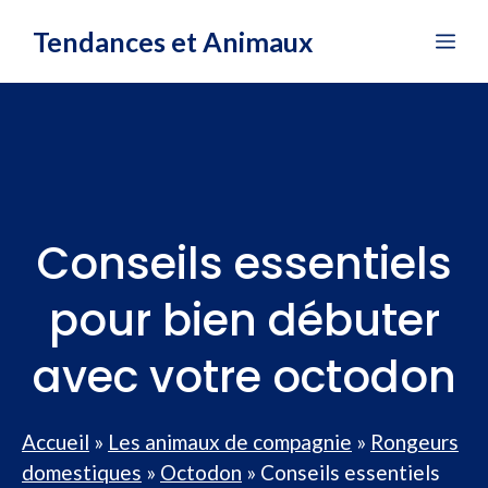
Aller
Tendances et Animaux
Me
au
contenu
Conseils essentiels
pour bien débuter
avec votre octodon
Accueil
»
Les animaux de compagnie
»
Rongeurs
domestiques
»
Octodon
»
Conseils essentiels