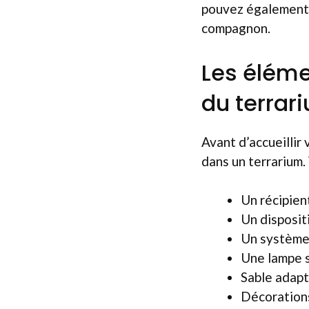
pouvez également s
compagnon.
Les éléme
du terrar
Avant d’accueillir
dans un terrarium. 
Un récipien
Un dispositi
Un système
Une lampe s
Sable adapt
Décorations 