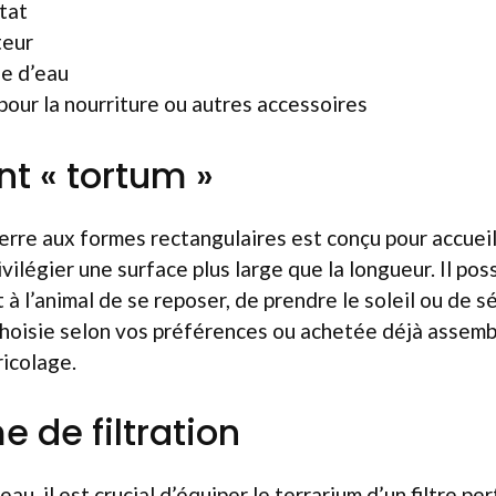
tat
teur
e d’eau
pour la nourriture ou autres accessoires
nt « tortum »
rre aux formes rectangulaires est conçu pour accueill
ivilégier une surface plus large que la longueur. Il p
 l’animal de se reposer, de prendre le soleil ou de sé
choisie selon vos préférences ou achetée déjà assemb
icolage.
 de filtration
eau, il est crucial d’équiper le terrarium d’un filtre pe