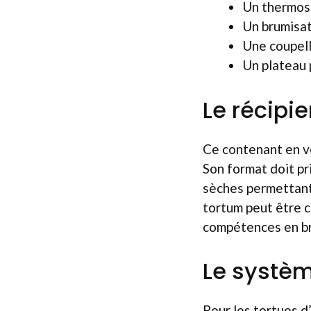
Un thermos
Un brumisa
Une coupell
Un plateau 
Le récipie
Ce contenant en ve
Son format doit pr
sèches permettant à
tortum peut être 
compétences en br
Le système
Pour les tortues d’