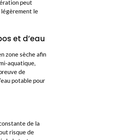
aération peut
z légèrement le
pos et d’eau
en zone sèche afin
emi-aquatique,
 preuve de
’eau potable pour
constante de la
out risque de