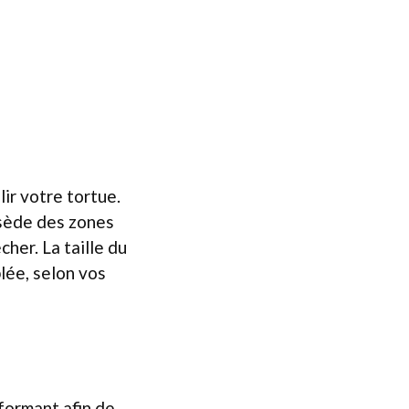
ir votre tortue.
ossède des zones
cher. La taille du
lée, selon vos
rformant afin de