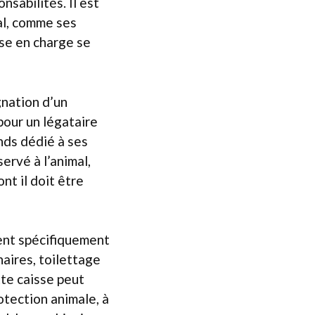
sabilités. Il est
al, comme ses
ise en charge se
gnation d’un
 pour un légataire
nds dédié à ses
ervé à l’animal,
nt il doit être
gent spécifiquement
aires, toilettage
tte caisse peut
tection animale, à