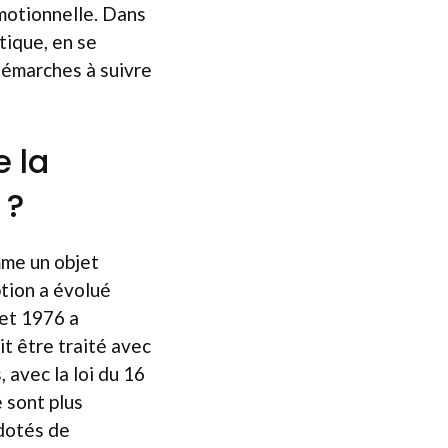
émotionnelle. Dans
tique, en se
 démarches à suivre
e la
 ?
mme un objet
ption a évolué
let 1976 a
it être traité avec
 avec la loi du 16
e sont plus
 dotés de