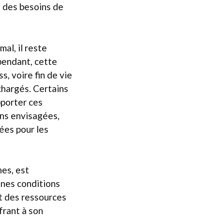
 des besoins de
mal, il reste
ependant, cette
, voire fin de vie
chargés. Certains
pporter ces
ons envisagées,
sées pour les
hes, est
nnes conditions
t des ressources
frant à son