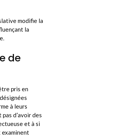
slative modifie la
fluençant la
e.
e de
tre pris en
s désignées
rme à leurs
it pas d’avoir des
ectueuse et à si
ux examinent