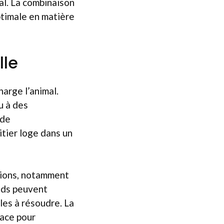
al. La combinaison
ptimale en matière
lle
harge l’animal.
u à des
 de
itier loge dans un
nsions, notamment
nds peuvent
iles à résoudre. La
cace pour