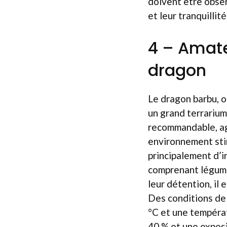
doivent être obser
et leur tranquillité
4 – Amate
dragon
Le dragon barbu, o
un grand terrarium
recommandable, agr
environnement stim
principalement d’i
comprenant légumes
leur détention, il 
Des conditions de 
°C et une températ
40 % et une exposi