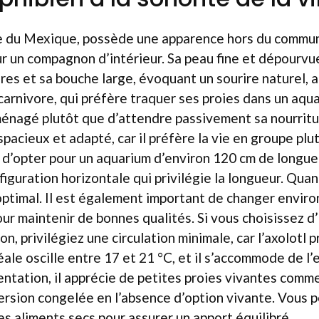
ire du Mexique, possède une apparence hors du commun 
r un compagnon d’intérieur. Sa peau fine et dépourvue
res et sa bouche large, évoquant un sourire naturel, at
carnivore, qui préfère traquer ses proies dans un aqu
agé plutôt que d’attendre passivement sa nourriture.
spacieux et adapté, car il préfère la vie en groupe plut
 d’opter pour un aquarium d’environ 120 cm de longue
iguration horizontale qui privilégie la longueur. Quant
optimal. Il est également important de changer enviro
r maintenir de bonnes qualités. Si vous choisissez d’
on, privilégiez une circulation minimale, car l’axolotl 
ale oscille entre 17 et 21 °C, et il s’accommode de l’
entation, il apprécie de petites proies vivantes comm
version congelée en l’absence d’option vivante. Vous
s aliments secs pour assurer un apport équilibré.