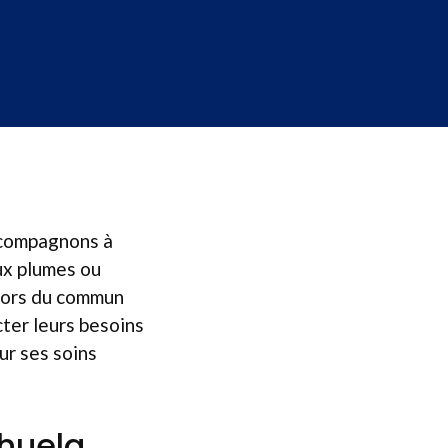
 compagnons à
aux plumes ou
 hors du commun
cter leurs besoins
ur ses soins
ihuela