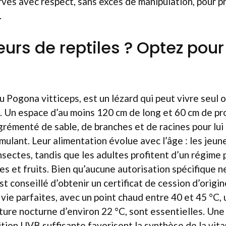
vés avec respect, sans excès de manipulation, pour p
.
urs de reptiles ? Optez pour
u Pogona vitticeps, est un lézard qui peut vivre seul 
. Un espace d’au moins 120 cm de long et 60 cm de p
émenté de sable, de branches et de racines pour lui 
ulant. Leur alimentation évolue avec l’âge : les jeun
nsectes, tandis que les adultes profitent d’un régime p
 et fruits. Bien qu’aucune autorisation spécifique ne
est conseillé d’obtenir un certificat de cession d’origin
vie parfaites, avec un point chaud entre 40 et 45 °C, 
ure nocturne d’environ 22 °C, sont essentielles. Un
tion UVB suffisante favorisent la synthèse de la vit