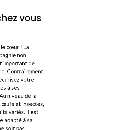
 chez vous
le cœur ! La
mpagnie non
st important de
tre. Contrairement
sécurisez votre
ées à ses
Au niveau de la
, œufs et insectes,
s variés. Il est
me adapté à sa
ne soit pas