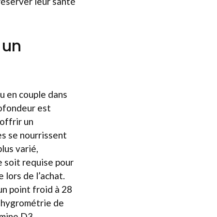
réserver leur santé
 un
ou en couple dans
rofondeur est
offrir un
es se nourrissent
lus varié,
 soit requise pour
e lors de l’achat.
un point froid à 28
e hygrométrie de
amine D3,