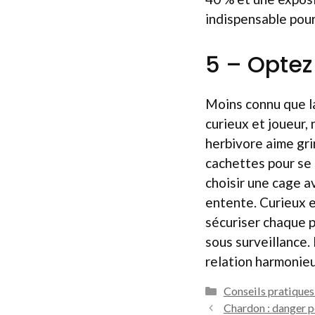
indispensable pour
5 – Optez
Moins connu que la
curieux et joueur,
herbivore aime gr
cachettes pour se r
choisir une cage a
entente. Curieux et
sécuriser chaque pi
sous surveillance.
relation harmonie
Catégories
Conseils pratique
Chardon : danger p