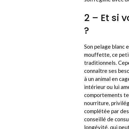
2 – Et si 
?
Son pelage blanc e
mouffette, ce pet
traditionnels. Cep
connaître ses beso
à un animal en cag
intérieur ou lui a
comportements terr
nourriture, privil
complétée par des 
conseillé de consu
longévité, qui peu