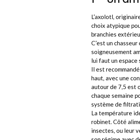
L’axolotl, origina
choix atypique pou
branchies extérieu
C’est un chasseur 
soigneusement amén
lui faut un espace 
Il est recommandé
haut, avec une conf
autour de 7,5 est 
chaque semaine pou
système de filtrati
La température idé
robinet. Côté alim
insectes, ou leur 
son régime avec de