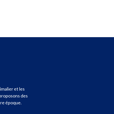
malier et les
 proposons des
otre époque.