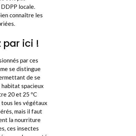
a DDPP locale.
bien connaître les
riées.
par ici !
ssionnés par ces
sme se distingue
 permettant de se
 habitat spacieux
re 20 et 25 °C
r tous les végétaux
rés, mais il faut
ent la nourriture
es, ces insectes