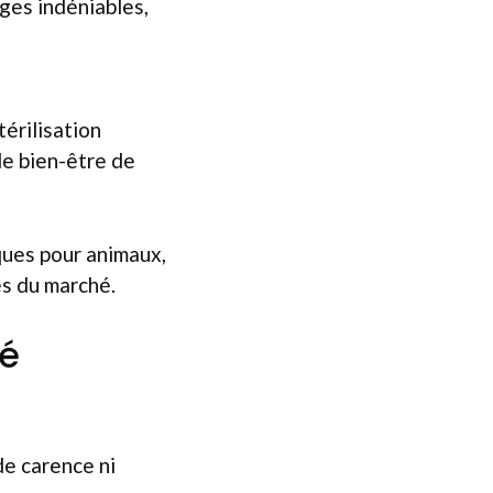
ges indéniables,
érilisation
 le bien-être de
ques pour animaux,
es du marché.
té
 de carence ni