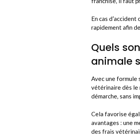
franchise, il faut
En cas d’accident 
rapidement afin de
Quels son
animale s
Avec une formule s
vétérinaire dès le
démarche, sans imp
Cela favorise éga
avantages : une me
des frais vétérina