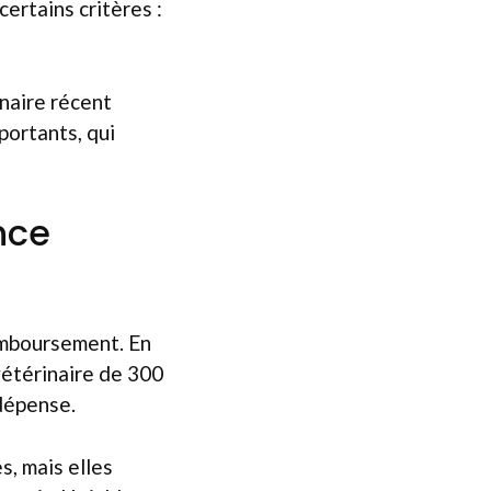
certains critères :
inaire récent
portants, qui
nce
emboursement. En
vétérinaire de 300
 dépense.
s, mais elles