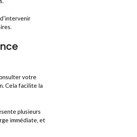
s.
d’intervenir
ires.
ance
consulter votre
 Cela facilite la
ésente plusieurs
arge immédiate, et