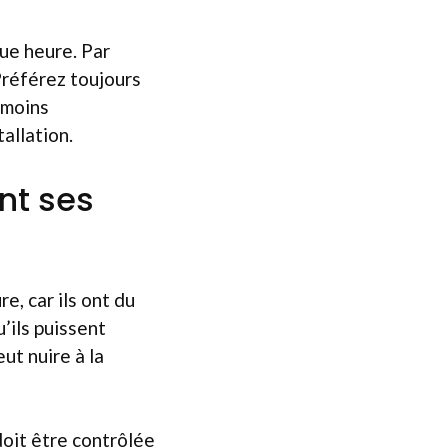
que heure. Par
 Préférez toujours
t moins
allation.
nt ses
e, car ils ont du
’ils puissent
t nuire à la
 doit être contrôlée