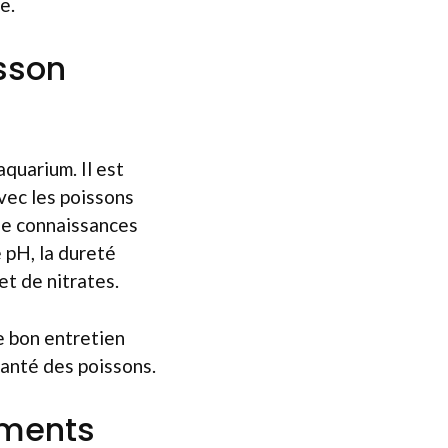
e.
isson
aquarium. Il est
vec les poissons
 de connaissances
 pH, la dureté
et de nitrates.
e bon entretien
santé des poissons.
ements